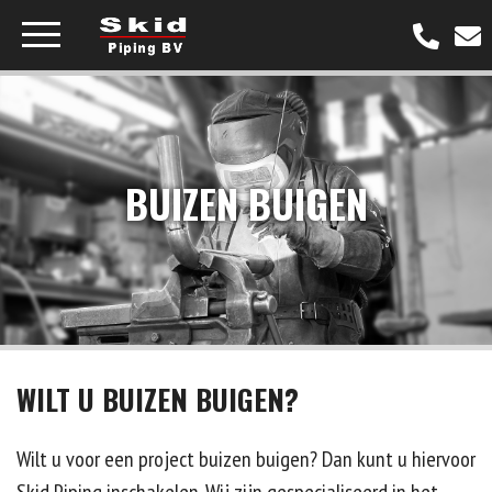
Buigtechnieken
BUIZEN BUIGEN
Capaciteitentabel
Industrie
Maritiem
WILT U BUIZEN BUIGEN?
Nieuws
Wilt u voor een project buizen buigen? Dan kunt u hiervoor
Over ons