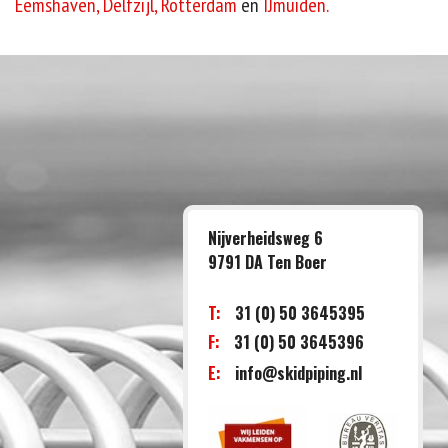
Eemshaven,
Delfzijl,
Rotterdam
en
IJmuiden.
Nijverheidsweg 6
9791 DA Ten Boer
T:
31 (0) 50 3645395
F:
31 (0) 50 3645396
E:
info@skidpiping.nl