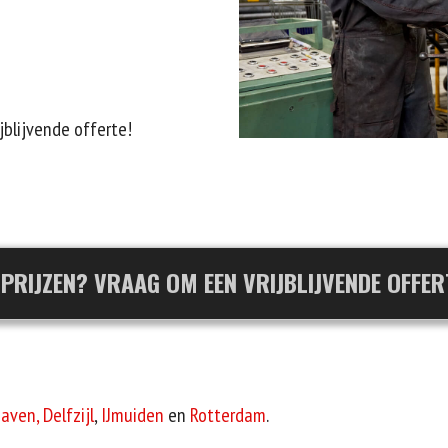
ijblijvende offerte!
 PRIJZEN? VRAAG OM EEN VRIJBLIJVENDE OFFER
aven,
Delfzijl
,
IJmuiden
en
Rotterdam
.