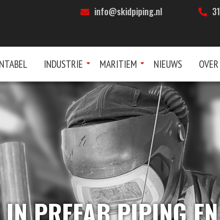
info@skidpiping.nl
31
ENTABEL
INDUSTRIE
MARITIEM
NIEUWS
OVER
 IN PREFAB PIPING 