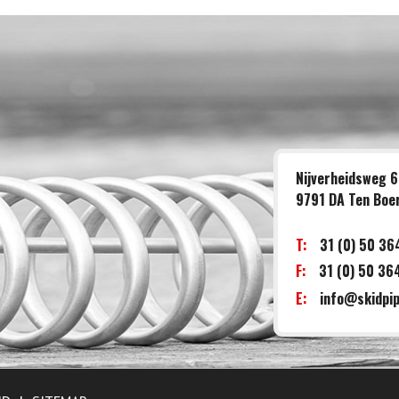
Nijverheidsweg 6
9791 DA Ten Boe
T:
31 (0) 50 3
F:
31 (0) 50 3
E:
info@skidpip