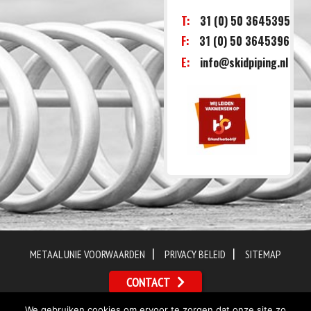
T:
31 (0) 50 3645395
F:
31 (0) 50 3645396
E:
info@skidpiping.nl
|
|
METAAL UNIE VOORWAARDEN
PRIVACY BELEID
SITEMAP
CONTACT
We gebruiken cookies om ervoor te zorgen dat onze site zo