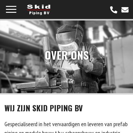
Buigtechnieken
OVER ONS
Capaciteitentabel
Industrie
Maritiem
WIJ ZIJN SKID PIPING BV
Nieuws
Gespecialiseerd in het vervaardigen en leveren van prefab
Over ons