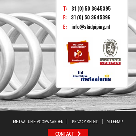
T:
31 (0) 50 3645395
F:
31 (0) 50 3645396
E:
info@skidpiping.nl
|
|
METAAL UNIE VOORWAARDEN
PRIVACY BELEID
SITEMAP
CONTACT